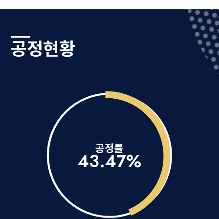
공정현황
공정률
43
.47%